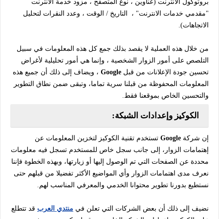
بروتوكول الانترنت (عناوين ، نوع المتصفح ، مزود خدمة الانترنت
"مقدمي خدمات الانترنت" ، التاريخ / الوقت ، وعدد النقرات لتحليل
الاتجاهات).
من خلال هذه العملية لا يقصد بذلك جمع كل هذه المعلومات في سبيل
التلصص على أمور الزوار الشخصية ، وإنما هي أمور تحليلية لأغراض
تحسين جودة الإعلانات من قبل
Google
، ويضاف إلى ذلك أن جميع هذه
المعلومات المحفوظة من قبلنا سرية تماما، وتبقى ضمن نطاق التطوير
والتحسين الخاص بموقعنا فقط.
الكوكيز وإعدادات الشبكة:
إن شركة
Google
تستخدم تقنية الكوكيز لتخزين المعلومات عن
إهتمامات الزوار، إلى جانب سجل خاص للمستخدم تسجل فيه معلومات
محددة عن الصفحات التي تم الوصول إليها أو زيارتها، وبهذه الخطوة فإننا
نعرف مدى اهتمامات الزوار وأي المواضيع الأكثر تفضيلا من قبلهم حتى
نستطيع بدورنا تطوير محتوانا الخدمي والمعرفي المناسب لهم.
نضيف إلى ذلك أن بعض الشركات التي تعلن في
منتدي العرب
قد تتطلع