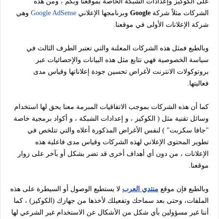
على الكوكيز وإعدادات الشبكة الخاصة بموقعنا وبكم ، ومن هذه
الشركات مثلاً شركة
Google
وبرنامجها الإعلاني
Google AdSense
وهي
شركة الإعلانات الأولى في موقعنا.
وبالطبع فمثل هذه الشركات المعلنة والتي تعتبر الطرف الثالث في
سياسة الخصوصية فهي تتابع مثل هذه البيانات والإحصائيات عبر
بروتوكولات الانترنت لأغراض تحسين جودة إعلاناتها وقياس مدى
فعاليتها.
كما أن هذه الشركات بموجب الاتفاقيات المبرمة معنا يحق لها استخدام
وسائل تقنية مثل ( الكوكيز ، و إعدادات الشبكة ، و أكواد برمجية خاصة
"جافا سكربت" ) لنفس الأغراض المذكورة أعلاه والتي تتلخص في
تطوير المحتوى الإعلاني لهذه الشركات وقياس مدى فاعلية هذه
الإعلانات ، من دون أي أهداف أخرى قد تضر بشكل أو بآخر على زوار
موقعنا.
وبالطبع فإن موقع
منتدي العرب
لا يستطيع الوصول أو السيطرة على هذه
الملفات، وحتى بعد سماحك وتفعيلك لأخذها من جهازك (الكوكيز) ، كما
أننا غير مسؤولين بأي شكل من الأشكال عن الاستخدام غير الشرعي لها